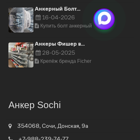
Анкерный Болт…
16-04-2026
Купить болт анкерный
Анкеры Фишер в…
28-05-2025
Крепёж бренда Ficher
Анкер Sochi
354068
,
Сочи
,
Донская, 9а
+7-988-239-74-77