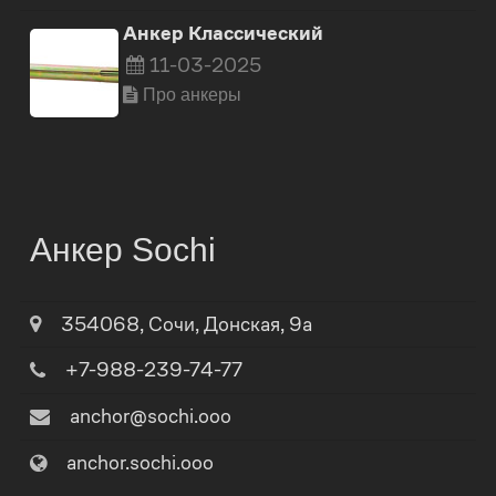
Анкер Классический
11-03-2025
Про анкеры
Анкер Sochi
354068
,
Сочи
,
Донская, 9а
+7-988-239-74-77
anchor@sochi.ooo
anchor.sochi.ooo