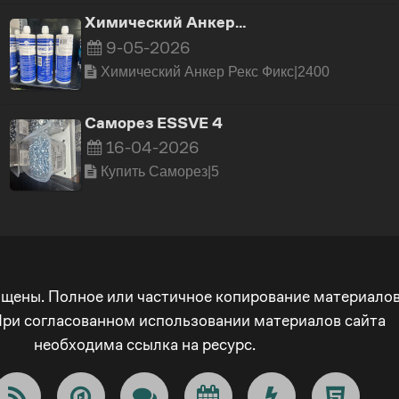
о Тикс коаксиальный
10x80/5мм
Химический Анкер…
ртридж 410 мм эпоксид
9-05-2026
строго твердения
16-04-2026
Химический Анкер Рекс Фикс|2400
Анкеры Клиновые
Отзывов
0
05-2026
Саморез ESSVE 4
ЕКС
тзывов
0
16-04-2026
Купить Cаморез|5
ищены. Полное или частичное копирование материало
При согласованном использовании материалов сайта
необходима ссылка на ресурс.