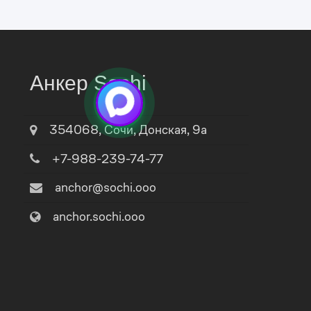
Анкер Sochi
354068
,
Сочи
,
Донская, 9а
+7-988-239-74-77
anchor@sochi.ooo
anchor.sochi.ooo
fischer FWA
Саморез ESSVE 4