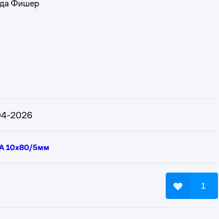
да Фишер
-04-2026
FWA 10x80/5мм
1