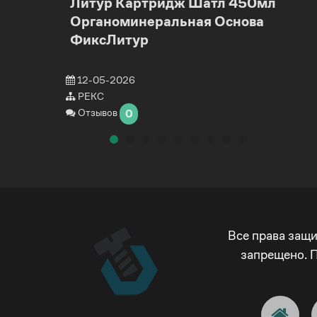
Литур Картридж Шатл 450мл
Эп
Органоминеральная Основа
ка
ФиксЛитур
бы
12-05-2026
9-
РЕКС
Р
Отзывов
О
0
Все права защ
запрещено. 