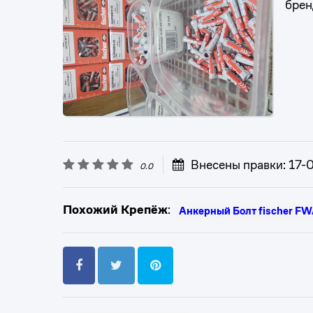
брен
Внесены правки: 17
0.0
Похожий Крепёж
:
Анкерный Болт fischer 